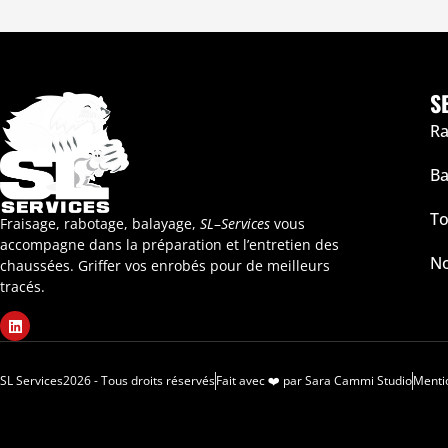
S
Ra
Ba
To
Fraisage, rabotage, balayage,
SL
–
Services
vous
accompagne dans la préparation et l’entretien des
No
chaussées. Griffer vos enrobés pour de meilleurs
tracés.
SL Services2026 - Tous droits réservés
Fait avec ❤️ par Sara Cammi Studio
Menti