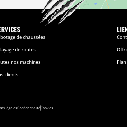
ERVICES
LIE
botage de chaussées
Cont
layage de routes
Offr
utes nos machines
Plan
s clients
ons légales
Confidentialité
Cookies